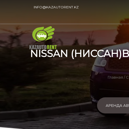
INFO@KAZAUTORENT.KZ
NISSAN (НИССАН)BL
Главная
/
С
АРЕНДА А