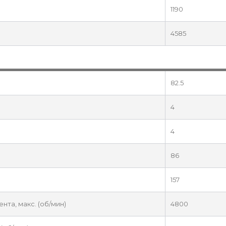
1190
4585
82.5
4
4
86
157
та, макс. (об/мин)
4800