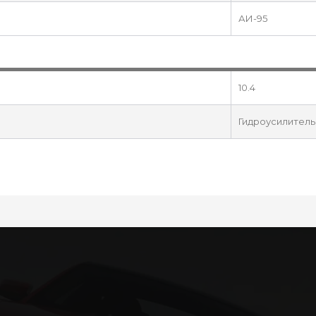
АИ-95
10.4
Гидроусилитель