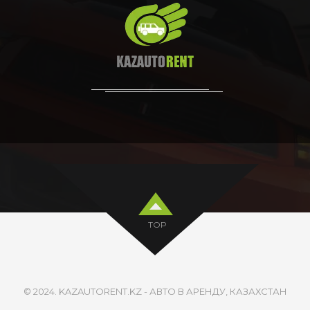
TOP
© 2024. KAZAUTORENT.KZ - АВТО В АРЕНДУ, КАЗАХСТАН