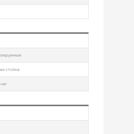
илируемые
ая стойка
чаг