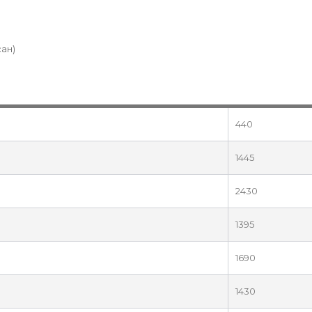
сан)
440
1445
2430
1395
1690
1430