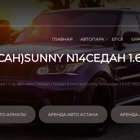
ГЛАВНАЯ
АВТОПАРК
БЛОГ
СП
САН)SUNNY N14СЕДАН 1.6 
ная
/
Справочник
/
Nissan
/ Nissan (Ниссан)Sunny N14седан 1.6 MT 199
ВТО АЛМАТЫ
АРЕНДА АВТО АСТАНА
АРЕНДА 