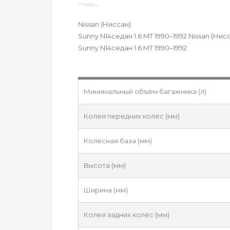
Nissan (Ниссан)
Sunny N14седан 1.6 MT 1990–1992 Nissan (Нис
Sunny N14седан 1.6 MT 1990–1992
Минимальный объём багажника (л)
Колея передних колёс (мм)
Колёсная база (мм)
Высота (мм)
Ширина (мм)
Колея задних колёс (мм)