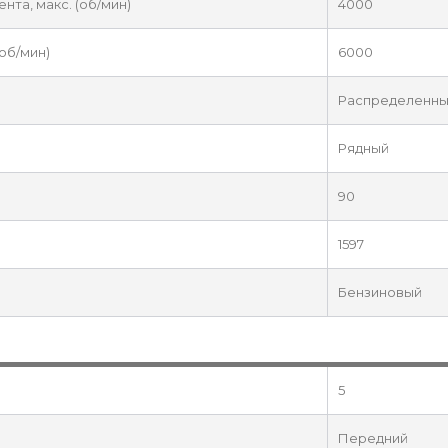
та, макс. (об/мин)
4000
об/мин)
6000
Распределенны
Рядный
90
1597
Бензиновый
5
Передний