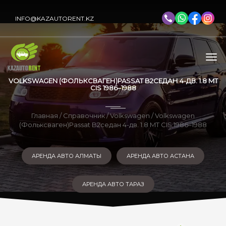
INFO@KAZAUTORENT.KZ
VOLKSWAGEN (ФОЛЬКСВАГЕН)PASSAT B2СЕДАН 4-ДВ. 1.8 MT
CIS 1986–1988
Главная
/
Справочник
/
Volkswagen
/ Volkswagen
(Фольксваген)Passat B2седан 4-дв. 1.8 MT CIS 1986–1988
АРЕНДА АВТО АЛМАТЫ
АРЕНДА АВТО АСТАНА
АРЕНДА АВТО ТАРАЗ