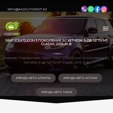
INFO@KAZAUTORENT.KZ
SEAT (СЕАТ)LEON 3 ПОКОЛЕНИЕ SC ХЕТЧБЭК 3-ДВ. 1.2 TSI MT
CLASSIC 2013–Н. В.
Главная
/
Справочник
/
SEAT
/ SEAT (СЕАТ)Leon 3 поколение SC
хетчбэк 3-дв. 1.2 TSI MT Classic 2013–н. в.
АРЕНДА АВТО АЛМАТЫ
АРЕНДА АВТО АСТАНА
АРЕНДА АВТО ТАРАЗ