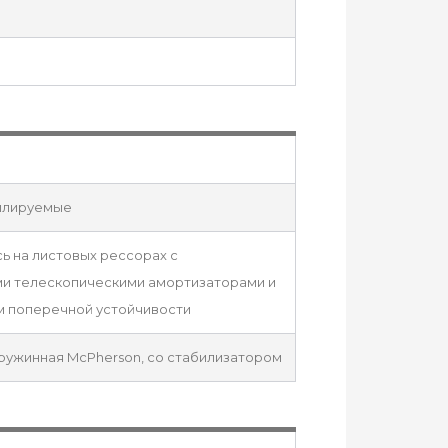
илируемые
ь на листовых рессорах с
ми телескопическими амортизаторами и
м поперечной устойчивости
ружинная McPherson, со стабилизатором