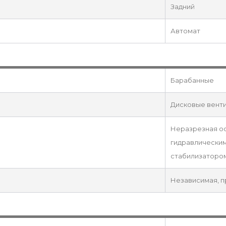
Задний
Автомат
Барабанные
Дисковые вент
Неразрезная ос
гидравлически
стабилизаторо
Независимая, п