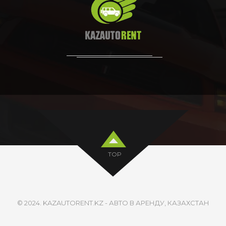
TOP
© 2024. KAZAUTORENT.KZ - АВТО В АРЕНДУ, КАЗАХСТАН