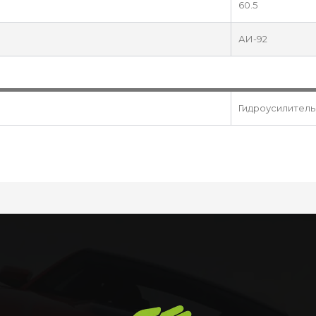
60.5
АИ-92
Гидроусилитель