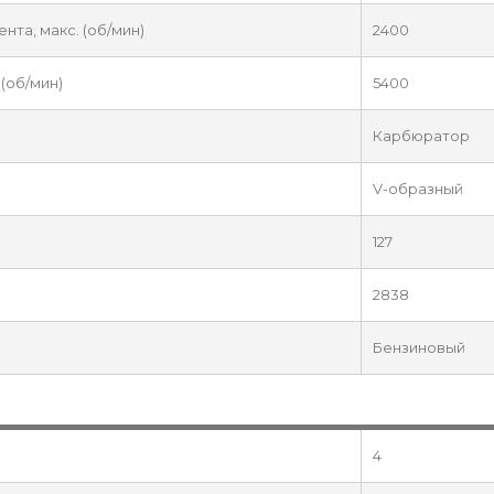
та, макс. (об/мин)
2400
(об/мин)
5400
Карбюратор
V-образный
127
2838
Бензиновый
4