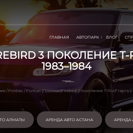
ГЛАВНАЯ
АВТОПАРК
БЛОГ
СП
EBIRD 3 ПОКОЛЕНИЕ T-RO
1983–1984
ник
/
Pontiac
/ Pontiac (Понтиак)Firebird 3 поколение T-Roof тарга 2-
ВТО АЛМАТЫ
АРЕНДА АВТО АСТАНА
АРЕНДА 