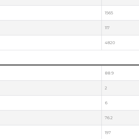
1565
117
4820
88.9
2
6
76.2
197