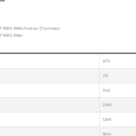
AT 1983–1984 Pontiac (Понтиак)
AT 1983–1984
875
312
1542
2565
1288
1844