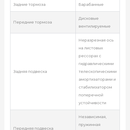
Задние тормоза
Барабанные
Дисковые
Передние тормоза
вентилируемые
Неразрезная ось
на листовых
рессорах с
гидравлическими
Задняя подвеска
телескопическими
амортизаторами и
стабилизатором
поперечной
устойчивости
Независимая,
пружинная
Передняя подвеска