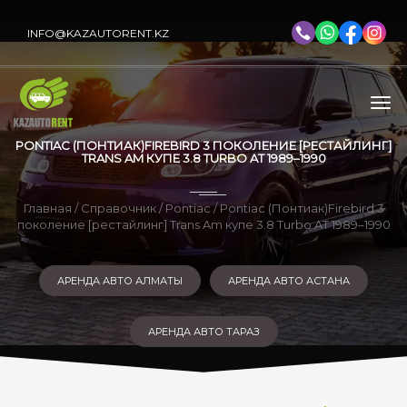
INFO@KAZAUTORENT.KZ
PONTIAC (ПОНТИАК)FIREBIRD 3 ПОКОЛЕНИЕ [РЕСТАЙЛИНГ]
TRANS AM КУПЕ 3.8 TURBO AT 1989–1990
Главная
/
Справочник
/
Pontiac
/ Pontiac (Понтиак)Firebird 3
поколение [рестайлинг] Trans Am купе 3.8 Turbo AT 1989–1990
АРЕНДА АВТО АЛМАТЫ
АРЕНДА АВТО АСТАНА
АРЕНДА АВТО ТАРАЗ