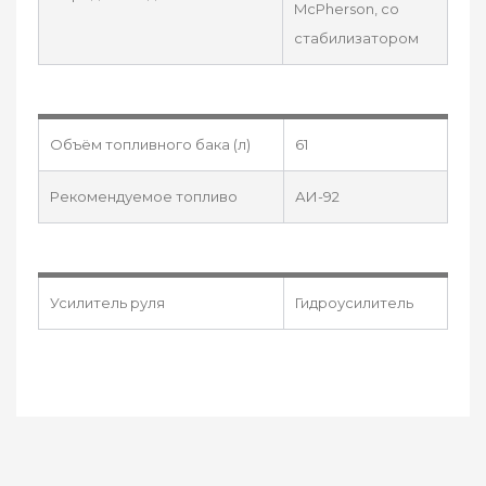
McPherson, со
стабилизатором
Объём топливного бака (л)
61
Рекомендуемое топливо
АИ-92
Усилитель руля
Гидроусилитель