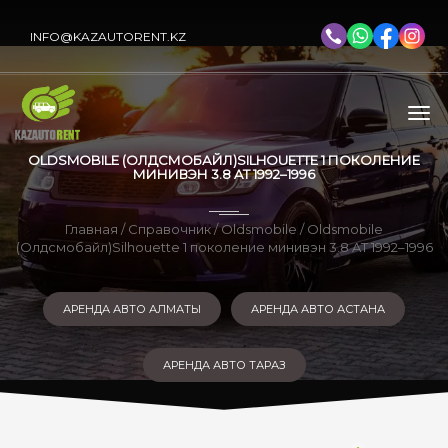
INFO@KAZAUTORENT.KZ
OLDSMOBILE (ОЛДСМОБАЙЛ)SILHOUETTE 1 ПОКОЛЕНИЕ
МИНИВЭН 3.8 AT 1992–1996
Главная
/
Справочник
/
Oldsmobile
/ Oldsmobile
(Олдсмобайл)Silhouette 1 поколение минивэн 3.8 AT 1992–1996
АРЕНДА АВТО АЛМАТЫ
АРЕНДА АВТО АСТАНА
АРЕНДА АВТО ТАРАЗ