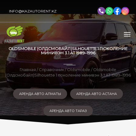
INFO@KAZAUTORENT.KZ
OLDSMOBILE (ОЛДСМОБАЙЛ)SILHOUETTE 1 ПОКОЛЕНИЕ
МИНИВЭН 3.1 AT 1989–1996
Главная
/
Справочник
/
Oldsmobile
/ Oldsmobile
(Олдсмобайл)Silhouette 1 поколение минивэн 3.1 AT 1989–1996
АРЕНДА АВТО АЛМАТЫ
АРЕНДА АВТО АСТАНА
АРЕНДА АВТО ТАРАЗ