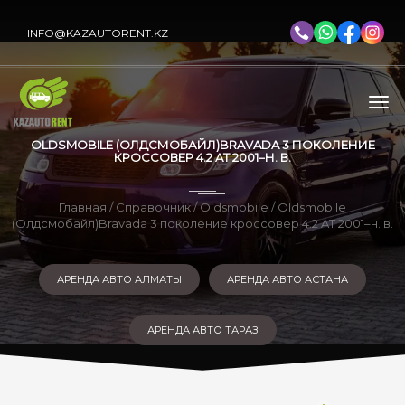
INFO@KAZAUTORENT.KZ
OLDSMOBILE (ОЛДСМОБАЙЛ)BRAVADA 3 ПОКОЛЕНИЕ
КРОССОВЕР 4.2 AT 2001–Н. В.
Главная
/
Справочник
/
Oldsmobile
/ Oldsmobile
(Олдсмобайл)Bravada 3 поколение кроссовер 4.2 AT 2001–н. в.
АРЕНДА АВТО АЛМАТЫ
АРЕНДА АВТО АСТАНА
АРЕНДА АВТО ТАРАЗ