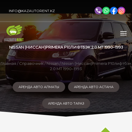
INFO@KAZAUTORENT.KZ
NISSAN (НИССАН)PRIMERA P10ЛИФТБЭК 2.0 MT 1990–1993
Главная
/
Справочник
/
Nissan
/ Nissan (Ниссан)Primera P10лифтбэк
2.0 MT 1990–1993
АРЕНДА АВТО АЛМАТЫ
АРЕНДА АВТО АСТАНА
АРЕНДА АВТО ТАРАЗ