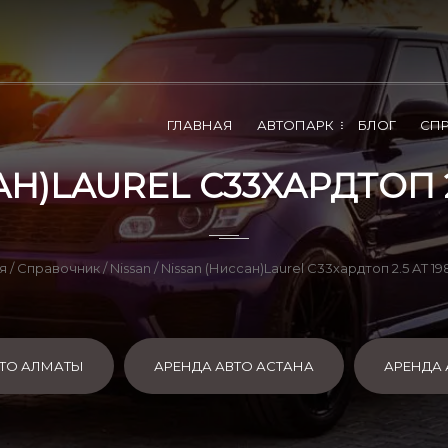
ГЛАВНАЯ
АВТОПАРК
БЛОГ
СП
Н)LAUREL C33ХАРДТОП 2.
я
/
Справочник
/
Nissan
/ Nissan (Ниссан)Laurel C33хардтоп 2.5 AT 19
ВТО АЛМАТЫ
АРЕНДА АВТО АСТАНА
АРЕНДА 