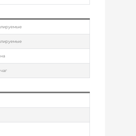
илируемые
илируемые
ина
чаг