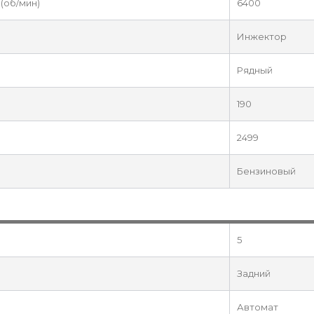
(об/мин)
6400
Инжектор
Рядный
190
2499
Бензиновый
5
Задний
Автомат