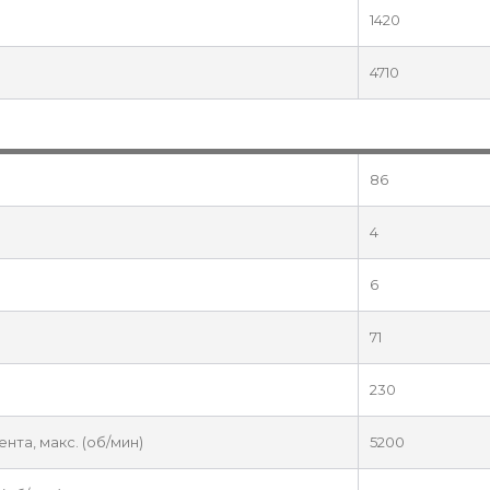
1420
4710
86
4
6
71
230
та, макс. (об/мин)
5200