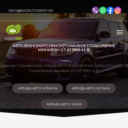
INFO@KAZAUTORENT.KZ
MITSUBISHI (МИТСУБИСИ)TOWN BOX 1 ПОКОЛЕНИЕ
МИНИВЭН 0.7 AT 1999–Н. В.
Главная
/
Справочник
/
Mitsubishi
/ Mitsubishi (Митсубиси)Town BOX
1 поколение минивэн 0.7 AT 1999–н. в.
АРЕНДА АВТО АЛМАТЫ
АРЕНДА АВТО АСТАНА
АРЕНДА АВТО ТАРАЗ