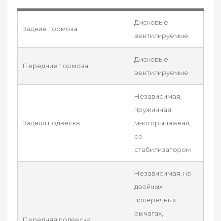
Дисковые
Задние тормоза
вентилируемые
Дисковые
Передние тормоза
вентилируемые
Независимая,
пружинная
Задняя подвеска
многорычажная,
со
стабилизатором
Независимая, на
двойных
поперечных
рычагах,
Передняя подвеска