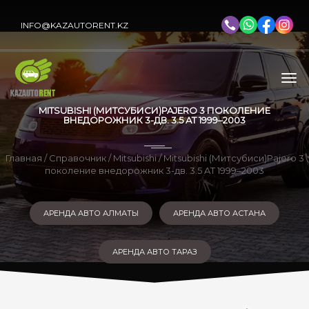
INFO@KAZAUTORENT.KZ
MITSUBISHI (МИТСУБИСИ)PAJERO 3 ПОКОЛЕНИЕ
ВНЕДОРОЖНИК 3-ДВ. 3.5 AT 1999–2003
Главная
/
Справочник
/
Mitsubishi
/ Mitsubishi (Митсубиси)Pajero 3
поколение внедорожник 3-дв. 3.5 AT 1999–2003
АРЕНДА АВТО АЛМАТЫ
АРЕНДА АВТО АСТАНА
АРЕНДА АВТО ТАРАЗ