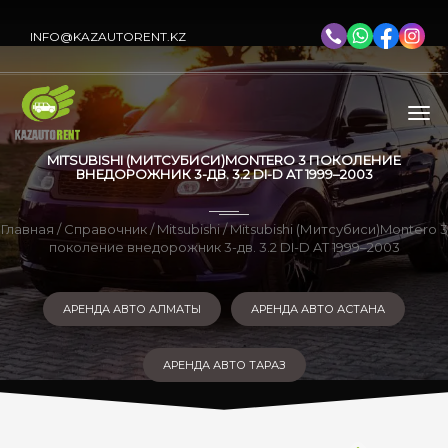
INFO@KAZAUTORENT.KZ
MITSUBISHI (МИТСУБИСИ)MONTERO 3 ПОКОЛЕНИЕ
ВНЕДОРОЖНИК 3-ДВ. 3.2 DI-D AT 1999–2003
Главная
/
Справочник
/
Mitsubishi
/ Mitsubishi (Митсубиси)Montero 3
поколение внедорожник 3-дв. 3.2 DI-D AT 1999–2003
АРЕНДА АВТО АЛМАТЫ
АРЕНДА АВТО АСТАНА
АРЕНДА АВТО ТАРАЗ