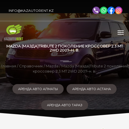
INFO@KAZAUTORENT.KZ
MAZDA (МАЗДА)TRIBUTE 2 ПОКОЛЕНИЕ КРОССОВЕР 2.3 MT
2WD 2007–Н. В.
Главная
/
Справочник
/
Mazda
/ Mazda (Мазда)Tribute 2 поколение
кроссовер 2.3 MT 2WD 2007–н. в.
АРЕНДА АВТО АЛМАТЫ
АРЕНДА АВТО АСТАНА
АРЕНДА АВТО ТАРАЗ