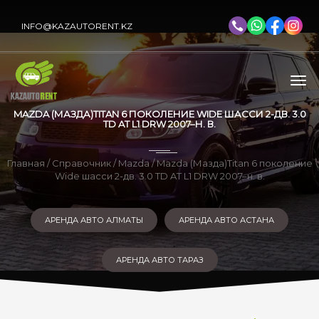
INFO@KAZAUTORENT.KZ
MAZDA (МАЗДА)TITAN 6 ПОКОЛЕНИЕ WIDE ШАССИ 2-ДВ. 3.0
TD AT L1 DRW 2007–Н. В.
Главная
/
Справочник
/
Mazda
/ Mazda (Мазда)Titan 6 поколение
Wide шасси 2-дв. 3.0 TD AT L1 DRW 2007–н. в.
АРЕНДА АВТО АЛМАТЫ
АРЕНДА АВТО АСТАНА
АРЕНДА АВТО ТАРАЗ