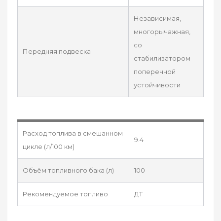
Независимая,
многорычажная,
со
Передняя подвеска
стабилизатором
поперечной
устойчивости
Расход топлива в смешанном
9.4
цикле (л/100 км)
Объём топливного бака (л)
100
Рекомендуемое топливо
ДТ