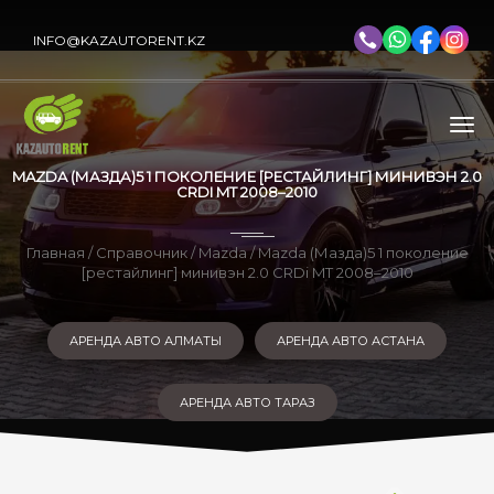
INFO@KAZAUTORENT.KZ
MAZDA (МАЗДА)5 1 ПОКОЛЕНИЕ [РЕСТАЙЛИНГ] МИНИВЭН 2.0
CRDI MT 2008–2010
Главная
/
Справочник
/
Mazda
/ Mazda (Мазда)5 1 поколение
[рестайлинг] минивэн 2.0 CRDi MT 2008–2010
АРЕНДА АВТО АЛМАТЫ
АРЕНДА АВТО АСТАНА
АРЕНДА АВТО ТАРАЗ