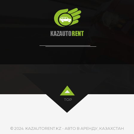
TOP
© 2024. KAZAUTORENT.KZ - АВТО В АРЕНДУ, КАЗАХСТАН