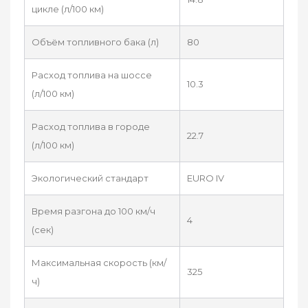
цикле (л/100 км)
Объём топливного бака (л)
80
Расход топлива на шоссе
10.3
(л/100 км)
Расход топлива в городе
22.7
(л/100 км)
Экологический стандарт
EURO IV
Время разгона до 100 км/ч
4
(сек)
Максимальная скорость (км/
325
ч)