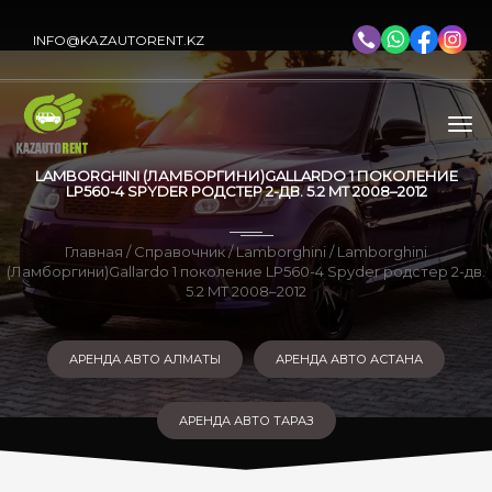
INFO@KAZAUTORENT.KZ
LAMBORGHINI (ЛАМБОРГИНИ)GALLARDO 1 ПОКОЛЕНИЕ
LP560-4 SPYDER РОДСТЕР 2-ДВ. 5.2 MT 2008–2012
Главная
/
Справочник
/
Lamborghini
/ Lamborghini
(Ламборгини)Gallardo 1 поколение LP560-4 Spyder родстер 2-дв.
5.2 MT 2008–2012
АРЕНДА АВТО АЛМАТЫ
АРЕНДА АВТО АСТАНА
АРЕНДА АВТО ТАРАЗ