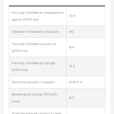
Расход топлива в смешанном
10.9
цикле (л/100 км)
Объём топливного бака (л)
80
Расход топлива на шоссе
8.4
(л/100 км)
Расход топлива в городе
15.3
(л/100 км)
Экологический стандарт
EURO V
Время разгона до 100 км/ч
6.3
(сек)
Максимальная скорость (км/