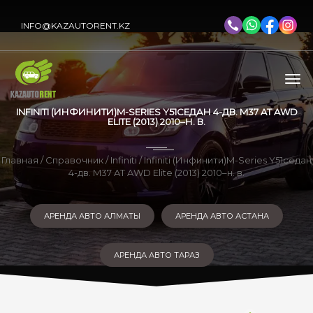
INFO@KAZAUTORENT.KZ
INFINITI (ИНФИНИТИ)M-SERIES Y51СЕДАН 4-ДВ. M37 AT AWD
ELITE (2013) 2010–Н. В.
Главная
/
Справочник
/
Infiniti
/ Infiniti (Инфинити)M-Series Y51седан
4-дв. M37 AT AWD Elite (2013) 2010–н. в.
АРЕНДА АВТО АЛМАТЫ
АРЕНДА АВТО АСТАНА
АРЕНДА АВТО ТАРАЗ