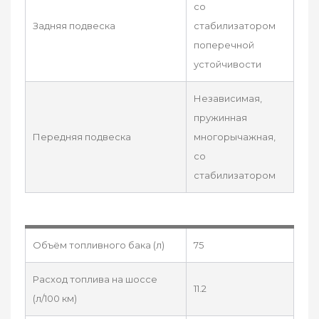
со
Задняя подвеска
стабилизатором
поперечной
устойчивости
Независимая,
пружинная
Передняя подвеска
многорычажная,
со
стабилизатором
Объём топливного бака (л)
75
Расход топлива на шоссе
11.2
(л/100 км)