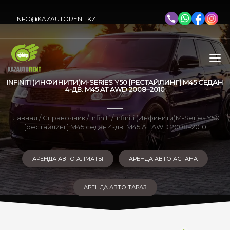
INFO@KAZAUTORENT.KZ
INFINITI (ИНФИНИТИ)M-SERIES Y50 [РЕСТАЙЛИНГ] M45 СЕДАН
4-ДВ. M45 AT AWD 2008–2010
Главная
/
Справочник
/
Infiniti
/ Infiniti (Инфинити)M-Series Y50
[рестайлинг] M45 седан 4-дв. M45 AT AWD 2008–2010
АРЕНДА АВТО АЛМАТЫ
АРЕНДА АВТО АСТАНА
АРЕНДА АВТО ТАРАЗ