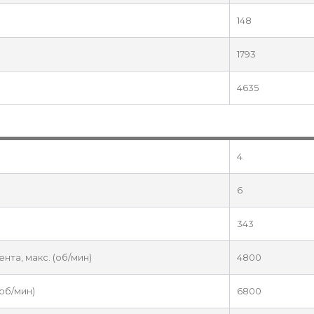
148
1793
4635
4
6
343
та, макс. (об/мин)
4800
об/мин)
6800