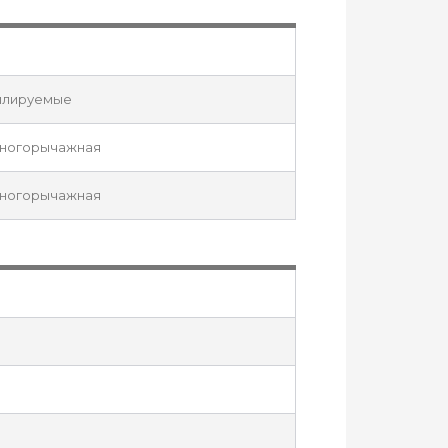
илируемые
многорычажная
многорычажная