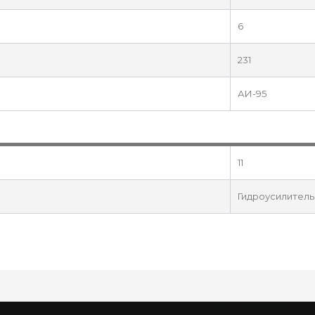
6
231
АИ-95
11
Гидроусилитель