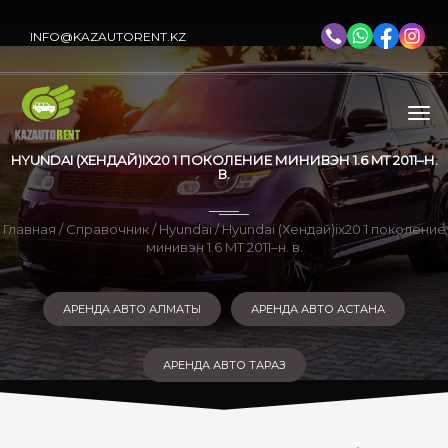
INFO@KAZAUTORENT.KZ
HYUNDAI (ХЕНДАЙ)IX20 1 ПОКОЛЕНИЕ МИНИВЭН 1.6 MT 2011–Н.
В.
Главная
/
Справочник
/
Hyundai
/ Hyundai (Хендай)ix20 1 поколение
минивэн 1.6 MT 2011–н. в.
АРЕНДА АВТО АЛМАТЫ
АРЕНДА АВТО АСТАНА
АРЕНДА АВТО ТАРАЗ