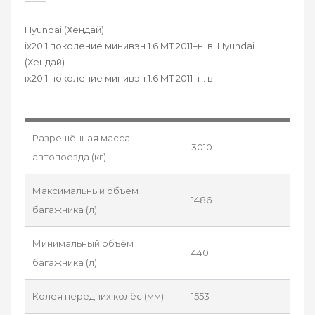
Hyundai (Хендай)
ix20 1 поколение минивэн 1.6 MT 2011–н. в. Hyundai
(Хендай)
ix20 1 поколение минивэн 1.6 MT 2011–н. в.
Разрешённая масса
3010
автопоезда (кг)
Максимальный объём
1486
багажника (л)
Минимальный объём
440
багажника (л)
Колея передних колёс (мм)
1553