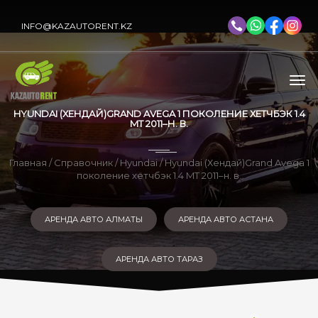
INFO@KAZAUTORENT.KZ
HYUNDAI (ХЕНДАЙ)GRAND AVEGA 1 ПОКОЛЕНИЕ ХЕТЧБЭК 1.4
MT 2011–Н. В.
Главная
/
Справочник
/
Hyundai
/ Hyundai (Хендай)Grand Avega 1
поколение хетчбэк 1.4 MT 2011–н. в.
АРЕНДА АВТО АЛМАТЫ
АРЕНДА АВТО АСТАНА
АРЕНДА АВТО ТАРАЗ