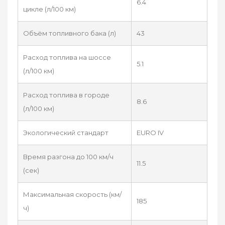
6.4
цикле (л/100 км)
Объём топливного бака (л)
43
Расход топлива на шоссе
5.1
(л/100 км)
Расход топлива в городе
8.6
(л/100 км)
Экологический стандарт
EURO IV
Время разгона до 100 км/ч
11.5
(сек)
Максимальная скорость (км/
185
ч)