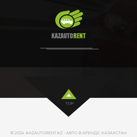
TOP
© 2024. KAZAUTORENT.KZ - АВТО В АРЕНДУ, КАЗАХСТАН