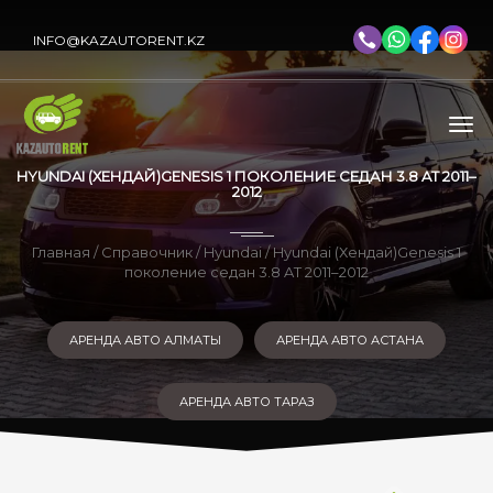
INFO@KAZAUTORENT.KZ
HYUNDAI (ХЕНДАЙ)GENESIS 1 ПОКОЛЕНИЕ СЕДАН 3.8 AT 2011–
2012
Главная
/
Справочник
/
Hyundai
/ Hyundai (Хендай)Genesis 1
поколение седан 3.8 AT 2011–2012
АРЕНДА АВТО АЛМАТЫ
АРЕНДА АВТО АСТАНА
АРЕНДА АВТО ТАРАЗ