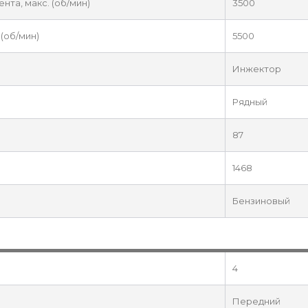
та, макс. (об/мин)
3500
(об/мин)
5500
Инжектор
Рядный
87
1468
Бензиновый
4
Передний