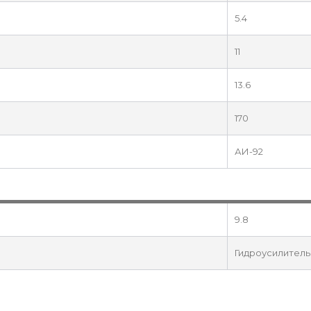
5.4
11
13.6
170
АИ-92
9.8
Гидроусилитель