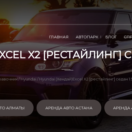
ГЛАВНАЯ
АВТОПАРК
БЛОГ
СП
CEL X2 [РЕСТАЙЛИНГ] СЕД
равочник
/
Hyundai
/ Hyundai (Хендай)Excel X2 [рестайлинг] седан 1.
ВТО АЛМАТЫ
АРЕНДА АВТО АСТАНА
АРЕНДА 