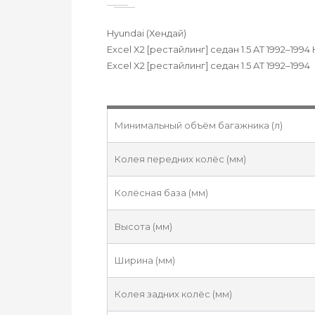
Hyundai (Хендай)
Excel X2 [рестайлинг] седан 1.5 AT 1992–1994
Excel X2 [рестайлинг] седан 1.5 AT 1992–1994
Минимальный объём багажника (л)
Колея передних колёс (мм)
Колёсная база (мм)
Высота (мм)
Ширина (мм)
Колея задних колёс (мм)