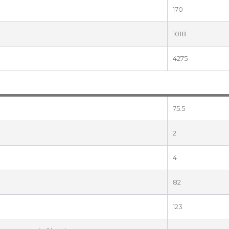
170
1018
4275
75.5
2
4
82
123