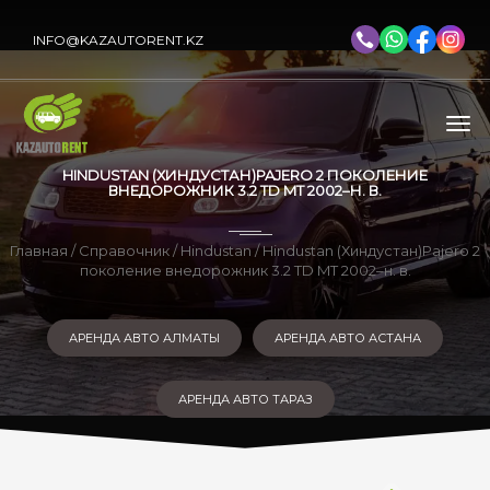
INFO@KAZAUTORENT.KZ
HINDUSTAN (ХИНДУСТАН)PAJERO 2 ПОКОЛЕНИЕ
ВНЕДОРОЖНИК 3.2 TD MT 2002–Н. В.
Главная
/
Справочник
/
Hindustan
/ Hindustan (Хиндустан)Pajero 2
поколение внедорожник 3.2 TD MT 2002–н. в.
АРЕНДА АВТО АЛМАТЫ
АРЕНДА АВТО АСТАНА
АРЕНДА АВТО ТАРАЗ