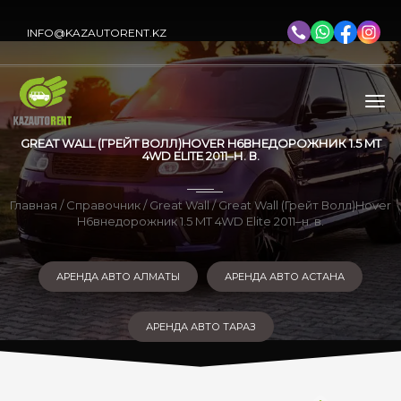
INFO@KAZAUTORENT.KZ
GREAT WALL (ГРЕЙТ ВОЛЛ)HOVER H6ВНЕДОРОЖНИК 1.5 MT
4WD ELITE 2011–Н. В.
Главная
/
Справочник
/
Great Wall
/ Great Wall (Грейт Волл)Hover
H6внедорожник 1.5 MT 4WD Elite 2011–н. в.
АРЕНДА АВТО АЛМАТЫ
АРЕНДА АВТО АСТАНА
АРЕНДА АВТО ТАРАЗ