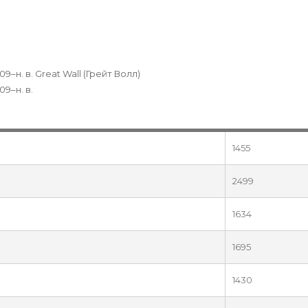
09–н. в. Great Wall (Грейт Волл)
09–н. в.
1455
2499
1634
1695
1430