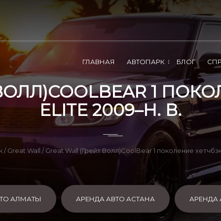
ГЛАВНАЯ
АВТОПАРК
БЛОГ
СП
ВОЛЛ)COOLBEAR 1 ПОКОЛ
ELITE 2009–Н. В.
к
/
Great Wall
/ Great Wall (Грейт Волл)CoolBear 1 поколение хетчбэк 1
ВТО АЛМАТЫ
АРЕНДА АВТО АСТАНА
АРЕНДА 