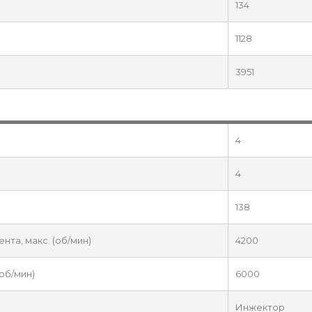
134
1128
3951
4
4
138
та, макс. (об/мин)
4200
об/мин)
6000
Инжектор