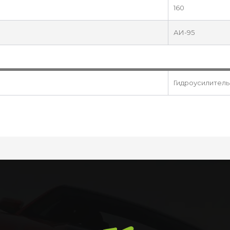
160
АИ-95
Гидроусилитель