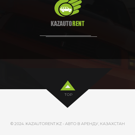
TOP
© 2024. KAZAUTORENT.KZ - АВТО В АРЕНДУ, КАЗАХСТАН