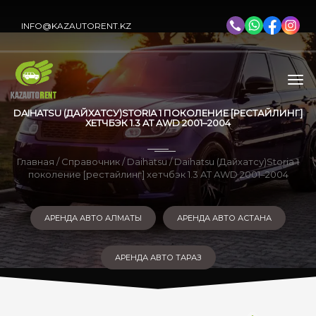
INFO@KAZAUTORENT.KZ
DAIHATSU (ДАЙХАТСУ)STORIA 1 ПОКОЛЕНИЕ [РЕСТАЙЛИНГ]
ХЕТЧБЭК 1.3 AT AWD 2001–2004
Главная
/
Справочник
/
Daihatsu
/ Daihatsu (Дайхатсу)Storia 1
поколение [рестайлинг] хетчбэк 1.3 AT AWD 2001–2004
АРЕНДА АВТО АЛМАТЫ
АРЕНДА АВТО АСТАНА
АРЕНДА АВТО ТАРАЗ