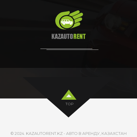
TOP
© 2024. KAZAUTORENT.KZ - АВТО В АРЕНДУ, КАЗАХСТАН