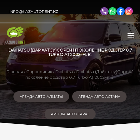
INFO@KAZAUTORENT.KZ
DAIHATSU (ДАЙХАТСУ)COPEN 1 ПОКОЛЕНИЕ РОДСТЕР 0.7
TURBO AT 2002–Н. В.
Главная
/
Справочник
/
Daihatsu
/ Daihatsu (Дайхатсу)Copen 1
поколение родстер 0.7 Turbo AT 2002–н. в.
АРЕНДА АВТО АЛМАТЫ
АРЕНДА АВТО АСТАНА
АРЕНДА АВТО ТАРАЗ