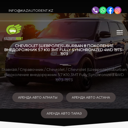
INFO@KAZAUTORENT.KZ
CHEVROLET (ШЕВРОЛЕ)SUBURBAN 8 ПОКОЛЕНИЕ
ВНЕДОРОЖНИК 5.7 K10 3MT FULLY SYNCHRONIZED 4WD 1973–
1973
Главная
/
Справочник
/
Chevrolet
/ Chevrolet (Шевроле)Suburban
8 поколение внедорожник 5.7 K10 3MT Fully Synchronized 4WD
1973–1973
АРЕНДА АВТО АЛМАТЫ
АРЕНДА АВТО АСТАНА
АРЕНДА АВТО ТАРАЗ