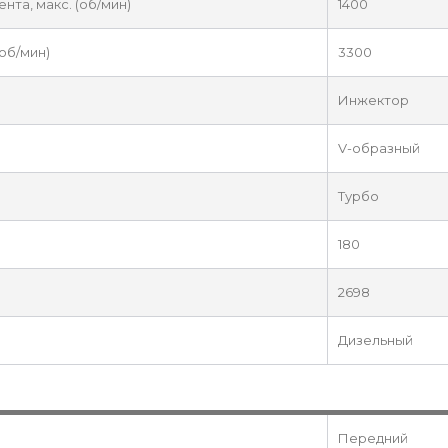
та, макс. (об/мин)
1400
об/мин)
3300
Инжектор
V-образный
Турбо
180
2698
Дизельный
Передний