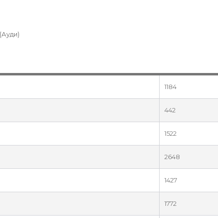
(Ауди)
1184
442
1522
2648
1427
1772