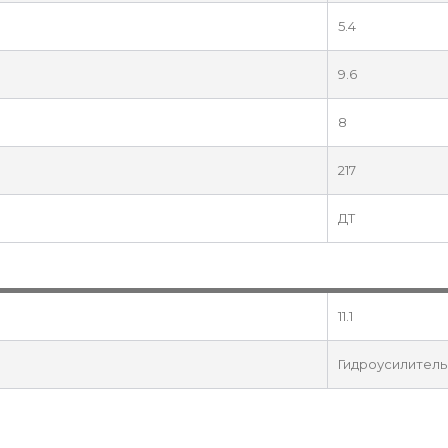
5.4
9.6
8
217
ДТ
11.1
Гидроусилитель