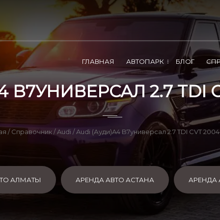
ГЛАВНАЯ
АВТОПАРК
БЛОГ
СП
4 B7УНИВЕРСАЛ 2.7 TDI 
ая
/
Справочник
/
Audi
/ Audi (Ауди)A4 B7универсал 2.7 TDI CVТ 200
ВТО АЛМАТЫ
АРЕНДА АВТО АСТАНА
АРЕНДА 