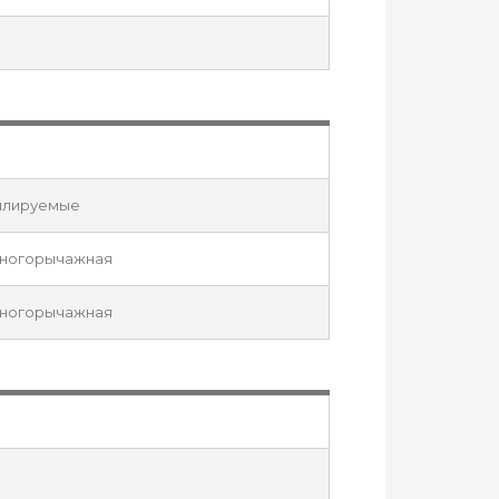
илируемые
многорычажная
многорычажная