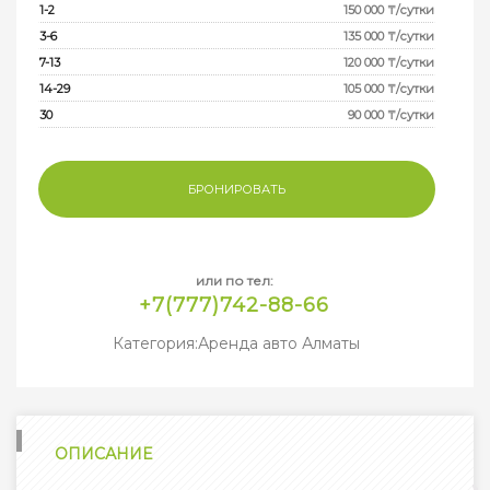
1-2
150 000
₸
/сутки
3-6
135 000
₸
/сутки
7-13
120 000
₸
/сутки
14-29
105 000
₸
/сутки
30
90 000
₸
/сутки
БРОНИРОВАТЬ
или по тел:
+7(777)742-88-66
Категория:
Аренда авто Алматы
ОПИСАНИЕ