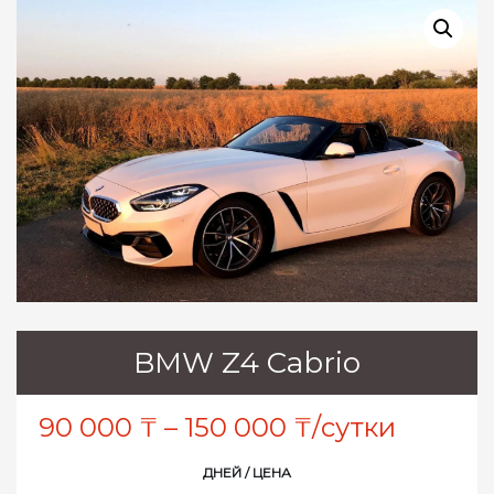
BMW Z4 Cabrio
90 000
₸
–
150 000
₸
/сутки
ДНЕЙ / ЦЕНА