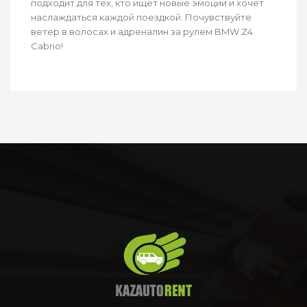
подходит для тех, кто ищет новые эмоции и хочет
наслаждаться каждой поездкой. Почувствуйте
ветер в волосах и адреналин за рулем BMW Z4
Cabrio!